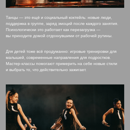
Танцы — это ещё и социальный коктейль: новые люди,
поддержка в группе, заряд эмоций после каждого занятия.
Психологически это работает как перезагрузка —
вы приходите домой отдохнувшими от рабочей рутины.
Для детей тоже всё продуманно: игровые тренировки для
малышей, современные направления для подростков.
Мастер‑классы помогают примерить на себе новые стили
и выбрать то, что действительно зажигает.