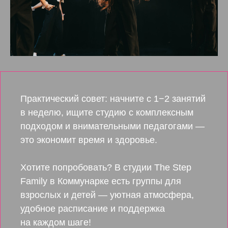
Практический совет: начните с 1−2 занятий
в неделю, ищите студию с комплексным
подходом и внимательными педагогами —
это экономит время и здоровье.
Хотите попробовать? В студии The Step
Family в Коммунарке есть группы для
взрослых и детей — уютная атмосфера,
удобное расписание и поддержка
на каждом шаге!