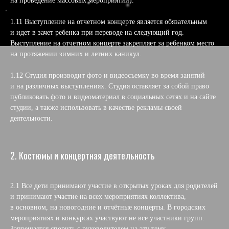
на проведение массовых мероприятий).
1.11 Выступление на отчетном концерте является обязательным
и идет в зачет ребенка при переводе на следующий год.
Выступление на отчетном концерте закрепляет за ребенком место
на протяжении зимних и летних каникул.
1.12 Студия производит фото и видеосъемку во время занятий
и на различных выступлениях. Студия оставляет за собой право
публиковать фото и видеоматериал в социальных сетях и на сайте
студии, а также использовать в качестве рекламы своей
деятельности.
2. Костюмы и концертная деятельность
2.1 Все дети принимают участие в открытых уроках для родителей
и принимают участие на всех мероприятиях коллектива,
в основном, на новогодние и отчётные концерты. В городских
мероприятиях и конкурсах участвуют не все участники групп.
Запрещается спорить с руководителем на эту тему.