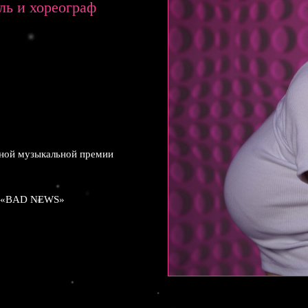
ль и хореограф
ной музыкальной премии
»/«BAD NEWS»